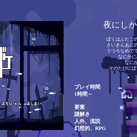
夜にしか
ぼくはふたごの
さいきんあにの
うつろなめでで
なにかに
なにか
そのたびにぼ
プレイ時間
​1時間～
要素
謎解き
人外、流説
幻想的、RPG