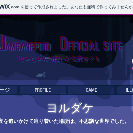
.com
を使って作成されました。あなたも無料で作ってみませんか
J
O
fficial Site
AMSANPPOID
じゃむさんっぽいど公式サイト
ージ
PROFILE
GAME
ILL
ヨルダケ
夜を追いかけて辿り着いた場所は、不思議な世界でした。