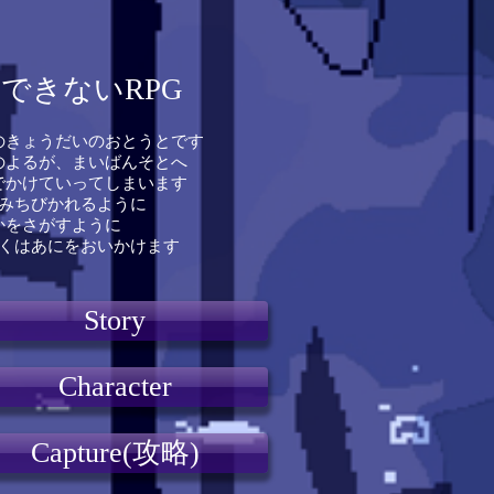
できないRPG
きょうだいのおとうとです
よるが、まいばんそとへ
かけていってしまいます
みちびかれるように
をさがすように
くはあにをおいかけます
Story
Character
Capture(攻略)